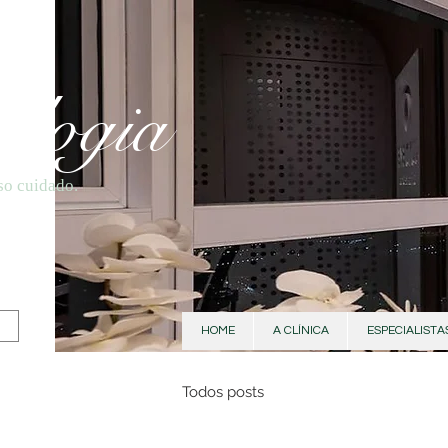
ologia
so cuidado.
HOME
A CLÍNICA
ESPECIALISTA
Todos posts