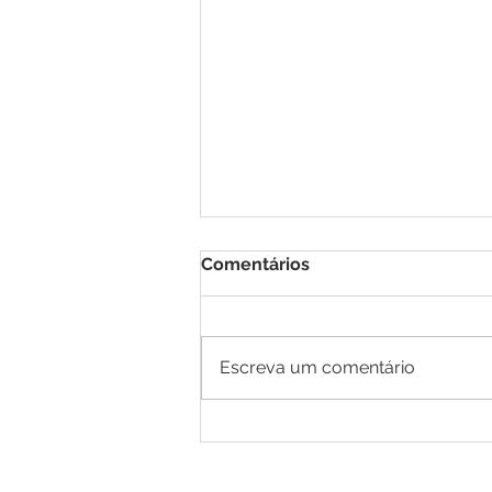
Comentários
Escreva um comentário
Primeiro implante cerebral
de prótese visual, bem-
sucedido