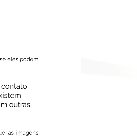
 se eles podem 
 contato 
xistem 
em outras 
ue as imagens 