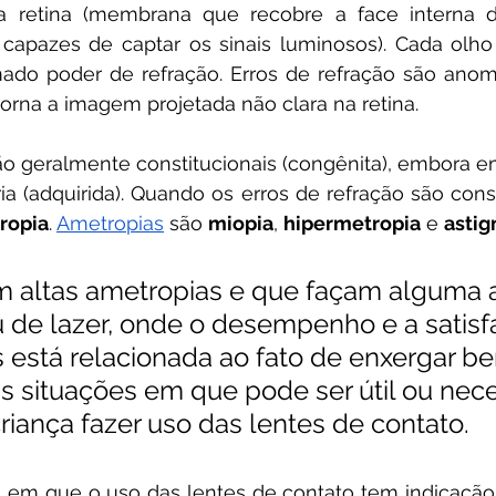
 retina (membrana que recobre a face interna d
capazes de captar os sinais luminosos). Cada olho
ado poder de refração. 
Erros de refração
 são anoma
torna a imagem projetada não clara na retina.
ão geralmente constitucionais (congênita), embora e
a (adquirida). Quando os erros de refração são consti
ropia
. 
Ametropias
 são 
miopia
, 
hipermetropia
 e 
asti
m altas ametropias e que façam alguma a
u de lazer, onde o desempenho e a satis
s está relacionada ao fato de enxergar be
 situações em que pode ser útil ou nece
riança fazer uso das lentes de contato.
 em que o uso das lentes de contato tem indicação 