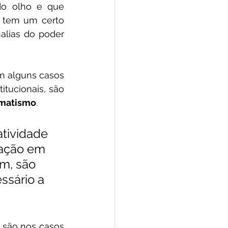
o olho e que 
 tem um certo 
lias do poder 
m alguns casos 
tucionais, são 
gmatismo
.
tividade 
fação em 
m, são 
ssário a 
são nos casos 