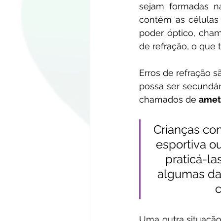
sejam formadas na
contém as células 
poder óptico, cham
de refração, o que 
Erros de refração s
possa ser secundári
chamados de 
amet
Crianças co
esportiva o
praticá-la
algumas das
c
Uma outra situação