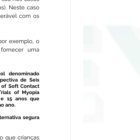
s). Neste caso 
erável com os 
Além disso, nos casos em que haja alguma doença corneana, como por exemplo, o 
fornecer uma 
Um estudo recente, publicado em Outubro de 2019 na Acta Ophthalmol denominado 
pectiva de Seis 
of Soft Contact 
ials of Myopia 
 e 15 anos que 
ao ano.
ernativa segura 
 que crianças 