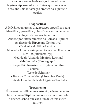
maior concentração de sais, originando uma
lágrima hiperosmolar ou tóxica, que por sua vez
ocasiona uma inflamação crônica da superfície
ocular.
Diagnóstico:
A D.O.S. requer testes diagnósticos específicos para
identificar, quantificar, classificar e acompanhar a
evolução da doença, tais como:
- Análise por Interferometria da Camada Lipídica
- Avaliação de Hiperemia Conjuntival
- Dinâmica do Filme Lacrimal
- Marcador Inflamatório para Doença do Olho Seco
MMP-9 (InflammaDry)
- Medida da Altura do Menisco Lacrimal
- Meibografia (Keratograph)
- Tempo Não Invasivo de Ruptura do Filme
Lacrimal
- Teste de Schirmer
- Teste de Corante Vital (Lissamina Verde)
- Teste de Osmolaridade da Lágrima (TearLab)
Tratamento:
É necessário utilizar uma estratégia de tratamento
clínico com múltiplos componentes para controlar
a doença, sendo que cada um deles tem efeito
aditivo: