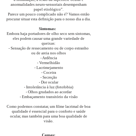
anormalidades neuro-sensoriais desempenham
papel etiológico”.
Parece um pouco complicado não é? Vamos então
procurar situar esta definição para o nosso dia a dia.
Sintomas:
Embora haja portadores de olho seco sem sintomas,
eles podem causar uma grande variedade de
queixas:
- Sensação de ressecamento ou de corpo estranho
ou de areia nos olhos
- Ardência
- Vermelhidão
- Lacrimejamento
- Coceira
- Secreção
- Dor ocular
- Intolerância à luz (fotofobia)
- Olhos grudados ao acordar
- Embaçamento transitório da visão
Como podemos constatar, um filme lacrimal de boa
qualidade é essencial para o conforto e saúde
ocular, mas também para uma boa qualidade de
visão.
Causas: