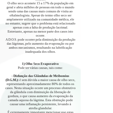
O olho seco acomete 15 a 17% da população em
geral e afeta milhões de pessoas em todo o mundo
sendo uma das causas mais comuns de visita ao
oftalmologista. Apesar do termo olho seco ser
amplamente utilizado na comunidade médica, ele
no entanto, sugere que o problema está relacionado
apenas com a falta de produção lacrimal.
Entretanto, apenas na menor parte dos casos isto
ocorre.
A D.O.S. pode ocorrer pela diminuição da produção
das lágrimas, pelo aumento da evaporação ou por
ambos mecanismos, resultando na lubrificação
inadequada dos olhos.
1) Olho Seco Evaporativo
Pode ter várias causas, tais como:
- Disfunção das Glândulas de Meibomius
(D.G.M.):
é sem dúvida a maior causa de olho seco,
representando aproximadamente 80% de todos os
casos. Nesta situação ocorre um processo obstrutivo
da glândula com diminuição da liberação de
gordura, o que causa aumento da evaporação da
camada aquosa da lágrima. Esta obstrução pode
causar uma inflamação persistente, levando à
atrofia glandular
.
É extremamente importante mencionar que estas