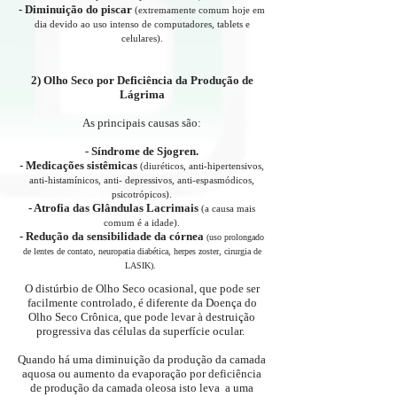
- Diminuição do piscar
(extremamente comum hoje em
dia devido ao uso intenso de computadores, tablets e
celulares).
2) Olho Seco por Deficiência da Produção de
Lágrima
As principais causas são:
- Síndrome de Sjogren.
- Medicações sistêmicas
(diuréticos, anti-hipertensivos,
anti-histamínicos, anti- depressivos, anti-espasmódicos,
psicotrópicos).
- Atrofia das Glândulas Lacrimais
(a causa mais
comum é a idade).
- Redução da sensibilidade da córnea
(uso prolongado
de lentes de contato, neuropatia diabética, herpes zoster, cirurgia de
LASIK).
O distúrbio de Olho Seco ocasional, que pode ser
facilmente controlado, é diferente da Doença do
Olho Seco Crônica, que pode levar à destruição
progressiva das células da superfície ocular.
Quando há uma diminuição da produção da camada
aquosa ou aumento da evaporação por deficiência
de produção da camada oleosa isto leva a uma