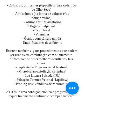
- Colírios lubrificantes (específicos para cada tipo
de Olho Seco)
- Antibióticos (na forma de colírios e/ou
comprimidos)
- Colírios anti-inflamatórios
- Higiene palpebral
- Calor local
- Vitaminas
- Óculos com câmara úmida
- Umidificadores de ambiente
Existem também alguns procedimentos que podem
ser usados em combinação com o tratamento
clínico para se obter melhores resultados, tais
como:
- Implante de Plugs no canal lacrimal
- Microblefaroexfoliação (Blephex)
- Luz Intensa Pulsada (IPL)
- Pulsação Térmica Vetorial (Lipiflow)
- Probing das Glândulas de Meibomius
A D.O.S. é uma condição crônica e progressiva que
requer tratamento contínuo e acompanhamento
regular para monitorização e controle, onde o
objetivo do tratamento não é a cura, mas sim o
alívio dos sintomas e a interrupção da progressão.