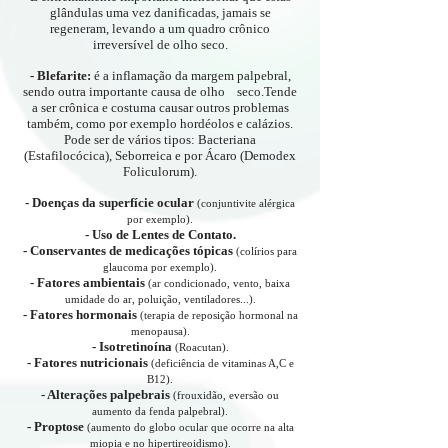
glândulas uma vez danificadas, jamais se
regeneram, levando a um quadro crônico
irreversível de olho seco.
- Blefarite:
é a inflamação da margem palpebral,
sendo outra importante causa de olho seco.Tende
a ser crônica e costuma causar outros problemas
também, como por exemplo hordéolos e calázios.
Pode ser de vários tipos: Bacteriana
(Estafilocócica), Seborreica e por Ácaro (Demodex
Foliculorum).
- Doenças da superfície ocular
(conjuntivite alérgica
por exemplo).
- Uso de Lentes de Contato.
- Conservantes de medicações tópicas
(colírios para
glaucoma por exemplo).
- Fatores ambientais
(ar condicionado, vento, baixa
umidade do ar, poluição, ventiladores...).
- Fatores hormonais
(terapia de reposição hormonal na
menopausa).
- Isotretinoína
(Roacutan).
- Fatores nutricionais
(deficiência de vitaminas A,C e
B12).
- Alterações palpebrais
(frouxidão, eversão ou
aumento da fenda palpebral).
- Proptose
(aumento do globo ocular que ocorre na alta
miopia e no hipertireoidismo).