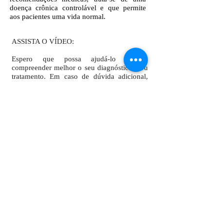
doença crônica controlável e que permite
aos pacientes uma vida normal.
ASSISTA O VÍDEO:
Espero que possa ajudá-lo (a) a
compreender melhor o seu diagnóstico e/ou
tratamento.
Em caso de dúvida adicional,
não hesite em nos contactar.
Compartilhar