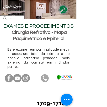
Oftalmologia
Sua visão merece o nosso cuidado.
EXAMES E PROCEDIMENTOS
Cirurgia Refrativa - Mapa
Paquimétrico e Epitelial
Este exame tem por finalidade medir
a espessura total da córnea e do
epitélio corneano (camada mais
externa da córnea) em múltiplos
pontos.
R. Capitão Cassiano Ricardo de Toledo, 191
Edifício
Golden Office
1709-1710-
17° Andar - Salas