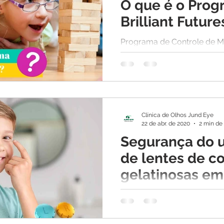
O que é o Pro
Brilliant Future
Programa de Controle de M
crianças. A proposta do P
Brilliant Futures com as len
contato MiSight 1 day é rev
Clínica de Olhos Jund Eye
22 de abr. de 2020
2 min de 
Segurança do 
de lentes de c
gelatinosas em
crianças
Esclarecemos uma dúvid
de pais de crianças que us
sobre o uso de lentes de co