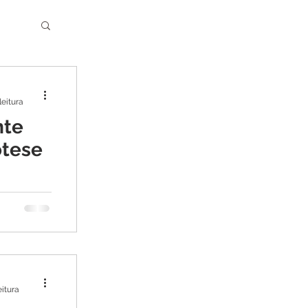
leitura
nte
ótese
ão haja
istema de
ua
eitura