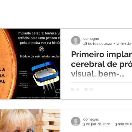
comegno
28 de fev. de 2022
2 min de 
Primeiro impla
cerebral de pr
visual, bem-
sucedido
Mesmo considerando que n
cura para a cegueira, um s
visão artificial passou por s
primeira implantação bem-
sucedida,...
comegno
3 de jan. de 2022
3 min de l