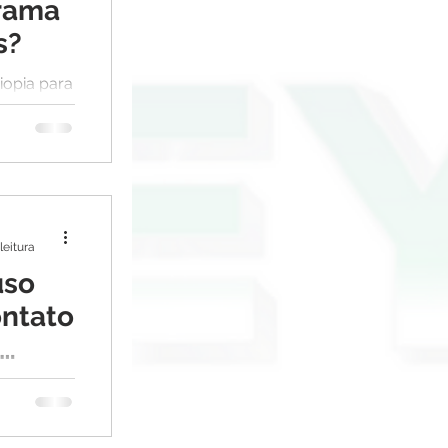
grama
s?
iopia para
rograma
tes de
olucioná
leitura
uso
ontato
a comum
am óculos
ntato e a