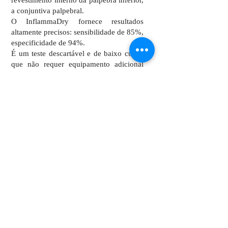
revestimento interno da pálpebra inferior,
a conjuntiva palpebral.
O InflammaDry fornece resultados
altamente precisos: sensibilidade de 85%,
especificidade de 94%.
É um teste descartável e de baixo custo,
que não requer equipamento adicional
para administrar
ou interpretar resultados.
Usando quatro etapas simples, os
resultados do teste InflammaDry são
alcançados em
apenas 10 minutos,
auxiliando no diagnóstico de olho seco
antes do paciente sair do consultório.
R. Capitão Cassiano Ricardo de Toledo, 191
Edifício
Golden Office
1709-1710-
17° Andar - Salas
1711-1717
-1718