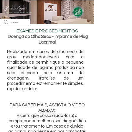
Oftalmologia
Sua visão merece o nosso cuidado.
EXAMES E PROCEDIMENTOS
Doença do Olho Seco - Implante de Plug
Lacrimal
Realizado em casos de olho seco de
grau moderado/severo com a
finalidade de permitir que a pequena
quantidade de lágrima produzida não
seja escoada pelo sistema de
drenagem. Trata-se de um
procedimento extremamente simples,
rápido e indolor.
PARA SABER MAIS, ASSISTA O VÍDEO
ABAIXO:
Espero que possa ajudá-lo (a) a
compreender melhor o seu diagnóstico
e/ou tratamento. Em caso de dúvida
adicional, não hesite em nos contactar.