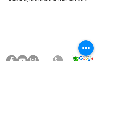
R. Capitão Cassiano Ricardo de Toledo, 191
Edifício
Golden Office
1709-1710-
17° Andar - Salas
1711-1717
-1718
Chácara Urbana, Jundiaí - SP,
13201-840
@2022 CLÍNICA DE OLHOS JUND
EYE. Todos os direitos reservados.
Criado por BK Mkt Digital